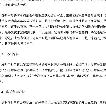
的，按保密程序处理。
在初审是要对申请是否存在明显缺陷进行审查，主要包括审查内容是否属于《
缺乏技术内容不能构成技术方案，是否缺乏单一性，申请文件是否齐备及格式
审查及申请手续审查。不合格的，专利局将通知申请人在规定的期限内补正或
回。经答复仍未消除缺陷的，予以驳回。发明专利申请初审合格的，将发给初
请，除进行上述审查外，还要审查是否明显与已有专利相同，不是一个新的技
的。将直接进入授权秩序。
3、公布阶段
发明专利申请从发出初审合格通知书起进入公布阶段，如果申请人没有提出提
进入公开准备程序。如果申请人请求提前公开的，则申请立即进入公开准备程
排版印刷，大约3个月后在专利公报上公布其说明书摘要并出版说明书单行本。
利。
4、实质审查阶段
发明专利申请公布以后，如果申请人已经提出实质审查请求并已生效的，申请