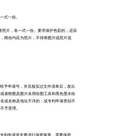
各一式一份。
者照片，各一式一份。要求保护色彩的，还应
的，两份均应为照片，不得将图片或照片混
给予申请号，并且核实过文件清单后，发出
；或者附图及图片未用绘图工具和黑色墨水绘
姓名或名称及地址不详的；或专利申请类别不
申请不予受理。
专利申请首先要进行保密审查，需要保密