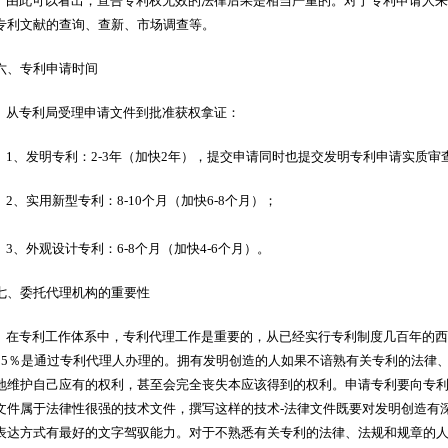
由此可以看出，宣告专利权无效的法律后果是相当严重的。对于专利申请人来
专利文献的查询、查新、市场调查等。
六、专利申请时间
从专利局受理申请文件到批准获权拿证：
1、发明专利：2-3年（加快2年），提交申请同时也提交发明专利申请实质审
2、实用新型专利：8-10个月（加快6-8个月）；
3、外观设计专利：6-8个月（加快4-6个月）。
七、委托代理机构的重要性
在专利工作体系中，专利代理工作是重要的，从已经实行专利制度几百年的西
95％是通过专利代理人办理的。拥有发明创造的人如果不谙熟有关专利的法律
地维护自己应有的权利，甚至会完全丧失本应该得到的权利。申请专利要向专
文件属于法律性很强的技术文件，撰写这样的技术-法律文件既要对发明创造有
表达方式有最好的文字驾驭能力。对于不熟悉有关专利的法律、法规和规章的