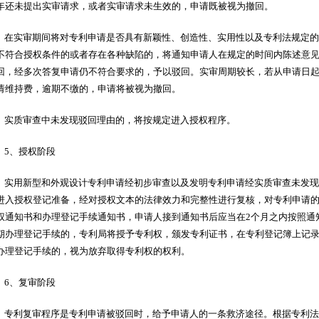
年还未提出实审请求，或者实审请求未生效的，申请既被视为撤回。
在实审期间将对专利申请是否具有新颖性、创造性、实用性以及专利法规定的
不符合授权条件的或者存在各种缺陷的，将通知申请人在规定的时间内陈述意
回，经多次答复申请仍不符合要求的，予以驳回。实审周期较长，若从申请日
请维持费，逾期不缴的，申请将被视为撤回。
实质审查中未发现驳回理由的，将按规定进入授权程序。
5、授权阶段
实用新型和外观设计专利申请经初步审查以及发明专利申请经实质审查未发现
进入授权登记准备，经对授权文本的法律效力和完整性进行复核，对专利申请
权通知书和办理登记手续通知书，申请人接到通知书后应当在2个月之内按照通
期办理登记手续的，专利局将授予专利权，颁发专利证书，在专利登记簿上记录
办理登记手续的，视为放弃取得专利权的权利。
6、复审阶段
专利复审程序是专利申请被驳回时，给予申请人的一条救济途径。根据专利法