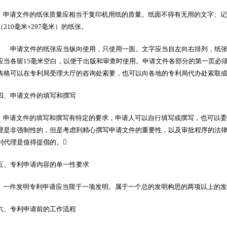
申请文件的纸张质量应相当于复印机用纸的质量。纸面不得有无用的文字、记
（210毫米×297毫米）的纸张。
申请文件的纸张应当纵向使用，只使用一面。文字应当自左向右排列，纸张左
应当各留15毫米空白，以便于出版和审查时使用。申请文件各部分的第一页必
表格可以在专利局受理大厅的咨询处索要，也可以向各地的专利局代办处索取
四、申请文件的填写和撰写
申请文件的填写和撰写有特定的要求，申请人可以自行填写或撰写，也可以委
理是非强制性的，但是考虑到精心撰写申请文件的重要性，以及审批程序的法
利代理是值得提倡的。
五、专利申请内容的单一性要求
一件发明专利申请应当限于一项发明。属于一个总的发明构思的两项以上的发
六、专利申请前的工作流程