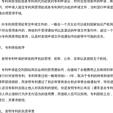
专利局受理处或各专利局代办处收到专利申请后，对符合受理条件的申请，将
书。对申请人面交专利局受理处或各专利局代办处的申请文件，当时进行申请
场办理受理手续。
向专利局受理处寄交申请文件的，一般在一个月左右可以收到国家知识产权局
不符合受理条件的，将收到不受理通知书以及退还的申请文件复印件。超过一
向专利局受理处查询，以及时发现申请文件或通知书在邮寄中可能的丢失。
八、专利审批程序
发明专利申请的审批程序包括受理、初审、公布、实审以及授权五个阶段。
专利申请提交到国知局后会得到受理通知书，在缴纳了全额费用之后将得到审
者只针对发明专利。专利审查过程一般将持续1－3年，取决于专利的种类和发
查即获得授权，而发明专利通过了初步审查将发出初步审查合格通知书，等待
人还没有权利去阻止他人对其权利的侵犯。但是发明专利公布后（通常是在专利
权人停止侵权行为并支付适当的使用费，而侵权人也可以拒绝。专利授权之后
责任，并要求赔偿。
九、发明专利的实质审查