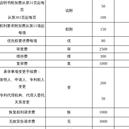
说明书附加费从第
31
页起每
50
页
说附
从第
301
页起每页
100
权利要求附加费从第
11
项起
权附
150
每项
优先权要求费每项
优
80
审查费
审
2500
维持费
维
300
复审费
复
1000
著录事项变更手续费：
发明人、申请人、专利权人
200
变更
变
专利代理机构、代理人委托
50
关系变更
恢复权利请求费
恢
1000
无效宣告请求费
无
3000