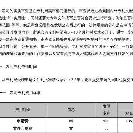
发明的实质审查是在专利局实审部门进行的，审查员通过检索国内外专利文献、
造性”和“实用性”，同时还要对专利文件撰写是否符合要求进行审查，例如是否符
超范围”等等。实质审查必须是在发明公布后进行的，法律规定的公布是在申请
前公开其发明内容，所以会有专利申请在6－10个月的时候就公开了。通常，
少一次审查意见通知书，审查意见能够体现发明被授权的可能性及存在的缺陷
创造性问题、公开充分、单一性问题等等。专利实质审查的时间不确定，一般是
明的理解和审查员的工作安排以及审查员与申请人或其代理人之间文件往复的
十、发明专利申请时间
从专利局受理申请文件到批准获权拿证：2-3年，要在提交申请的同时也提交
十一、发明专利费用标准
发明
费用种类
简称
专利
85%
申请费
申
900
135
文件印刷费
文
50