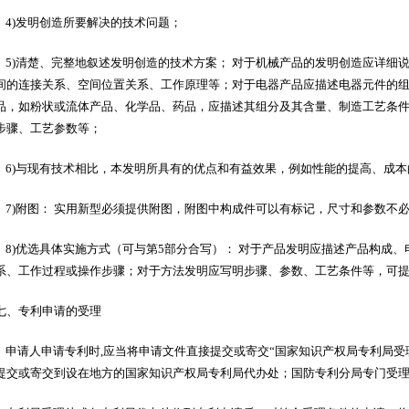
4)发明创造所要解决的技术问题；
5)清楚、完整地叙述发明创造的技术方案； 对于机械产品的发明创造应详细
间的连接关系、空间位置关系、工作原理等；对于电器产品应描述电器元件的组
品，如粉状或流体产品、化学品、药品，应描述其组分及其含量、制造工艺条件
步骤、工艺参数等；
6)与现有技术相比，本发明所具有的优点和有益效果，例如性能的提高、成本
7)附图： 实用新型必须提供附图，附图中构成件可以有标记，尺寸和参数不
8)优选具体实施方式（可与第5部分合写）： 对于产品发明应描述产品构成
系、工作过程或操作步骤；对于方法发明应写明步骤、参数、工艺条件等，可
七、专利申请的受理
申请人申请专利时,应当将申请文件直接提交或寄交“国家知识产权局专利局受
提交或寄交到设在地方的国家知识产权局专利局代办处；国防专利分局专门受