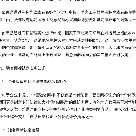
如果是通过商标异议或者商标争议进行申报，国家工商总局商标局或者商评委
辩。由于法律没有规定国家工商总局商标局和商评委做出裁定或评审的时限，一般
如果是通过商标管理案件进行申报，国家工商总局商标局在对省局上报的材料
质审查、认定阶段。这是驰名商标认定过程中决定性的阶段。这一阶段法律规定
标的企业非常多，加上每年认定的驰名商标数量有一定的限制，因此很少有企业
助的企业，通常可在材料上报到国家工商总局商标局后的第二批次通过认定。
六、驰名商标认定实务知识
1、企业应该如何申请中国驰名商标？
对于企业来说，“中国驰名商标”不仅仅是一种荣誉，更是商标保护的一个体系
我国更是制定专门法律加大对“驰名商标”的保护力度，有的地方政府甚至对“驰名
保护远远宽于普通注册商标，保护范围延伸到了其他类别的商品。“驰名商标”
对企业综合实力、产品质量和企业信誉的评价指标之一。
2、驰名商标认定途径