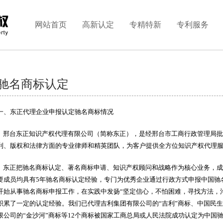
网站首页
高新认定
专精特新
专利服务
驰名商标认定
一、东正代理企业申报认定驰名商标情况
邢台东正知识产权代理有限公司（简称东正），是经邢台市工商行政管理局批
利、版权和法律方面的专业律师和精英团队，为客户提供全方位知识产权代理
东正把驰名商标认定、著名商标申请、知识产权顾问和战略作为核心业务，成立
要成员均具有5年驰名商标认定经验，专门为优秀企业通过行政方式申报中国驰名
开始从事驰名商标申报工作，在实践中发扬“坚定信心，不怕困难，寻找方法，
积累了一定的认定经验。我们已代理吉利集团有限公司的“吉利”商标、中国民生
限公司的“金沙河”商标等12个商标被国家工商总局或人民法院成功认定为中国